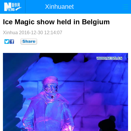
Xinhuanet
首页
时政
国际
港澳
Ice Magic show held in Belgium
台湾
财经
法治
社会
Xinhua
2016-12-30 12:14:07
纪检
体育
科技
军事
文娱
图片
视频
论坛
博客
微博