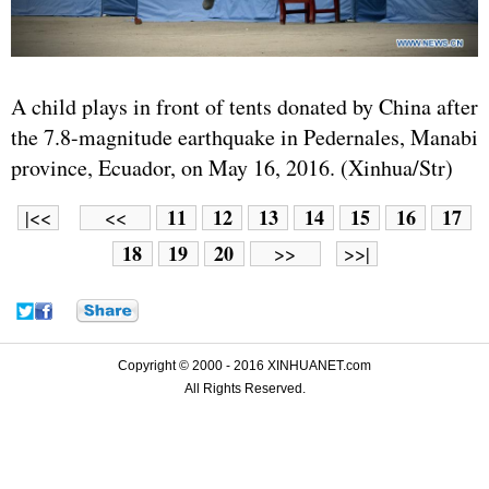
A child plays in front of tents donated by China after
the 7.8-magnitude earthquake in Pedernales, Manabi
province, Ecuador, on May 16, 2016. (Xinhua/Str)
11
12
13
14
15
16
17
|<<
<<
18
19
20
>>
>>|
Copyright © 2000 - 2016 XINHUANET.com
All Rights Reserved.