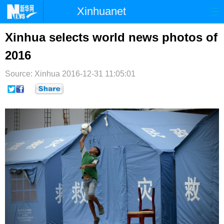
Xinhuanet
首页
时政
国际
港澳
Xinhua selects world news photos of
2016
台湾
财经
法治
社会
Source: Xinhua
纪检
2016-12-31 11:05:01
体育
科技
军事
文娱
图片
视频
论坛
博客
微博