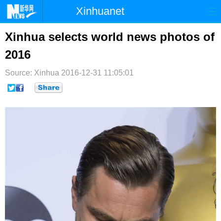
Xinhuanet
首页
时政
国际
港澳
Xinhua selects world news photos of
2016
台湾
财经
法治
社会
Source: Xinhua
纪检
2016-12-31 11:05:01
体育
科技
军事
文娱
图片
视频
论坛
博客
微博