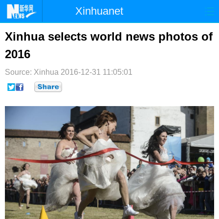
Xinhuanet
首页
时政
国际
港澳
Xinhua selects world news photos of
2016
台湾
财经
法治
社会
Source: Xinhua
纪检
2016-12-31 11:05:01
体育
科技
军事
文娱
图片
视频
论坛
博客
微博