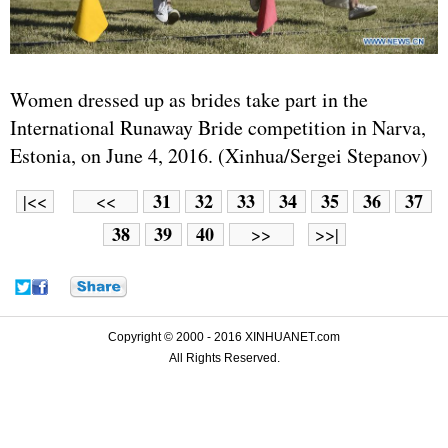
Women dressed up as brides take part in the
International Runaway Bride competition in Narva,
Estonia, on June 4, 2016. (Xinhua/Sergei Stepanov)
31
32
33
34
35
36
37
|<<
<<
38
39
40
>>
>>|
Copyright © 2000 - 2016 XINHUANET.com
All Rights Reserved.