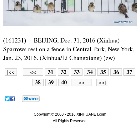
(161231) -- BEIJING, Dec. 31, 2016 (Xinhua) --
Sparrows rest on a fence in Central Park, New York,
Jan. 23, 2016. (Xinhua/Li Changxiang) (zw)
31
32
33
34
35
36
37
|<<
<<
38
39
40
>>
>>|
Copyright © 2000 - 2016 XINHUANET.com
All Rights Reserved.