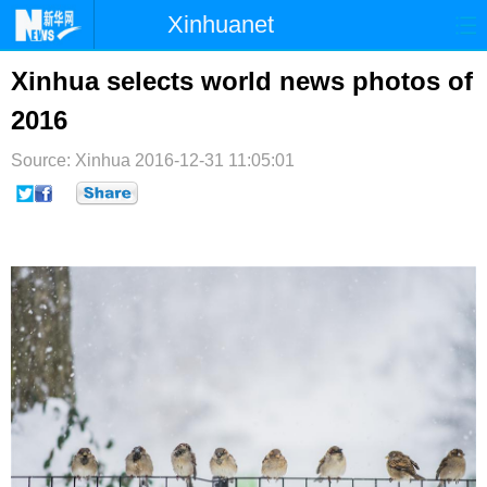
Xinhuanet
首页
时政
国际
港澳
Xinhua selects world news photos of
2016
台湾
财经
法治
社会
Source: Xinhua
纪检
2016-12-31 11:05:01
体育
科技
军事
文娱
图片
视频
论坛
博客
微博