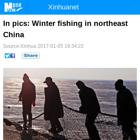
Xinhuanet
首页
时政
国际
港澳
In pics: Winter fishing in northeast
China
台湾
财经
法治
社会
Source:Xinhua
纪检
2017-01-05 19:34:22
体育
科技
军事
文娱
图片
视频
论坛
博客
微博