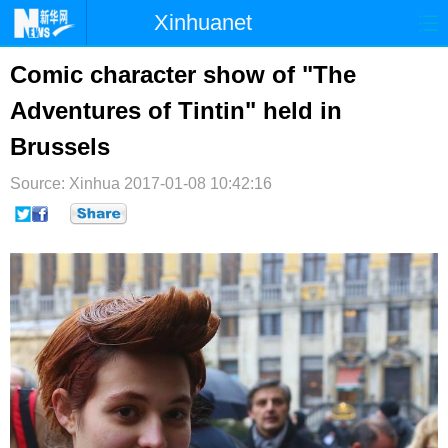
Xinhuanet
首页
时政
国际
港澳
Comic character show of "The
Adventures of Tintin" held in
台湾
财经
法治
社会
Brussels
纪检
体育
科技
军事
Source: Xinhua
2017-01-08 10:42:16
文娱
图片
视频
论坛
博客
微博