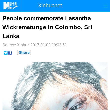
Xinhuanet
首页
时政
国际
港澳
People commemorate Lasantha
Wickrematunge in Colombo, Sri
台湾
财经
法治
社会
Lanka
纪检
体育
科技
军事
Source: Xinhua
2017-01-09 19:03:51
文娱
图片
视频
论坛
博客
微博