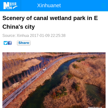
Xinhuanet
首页
时政
国际
港澳
Scenery of canal wetland park in E
China's city
台湾
财经
法治
社会
Source: Xinhua
纪检
2017-01-09 22:25:38
体育
科技
军事
文娱
图片
视频
论坛
博客
微博