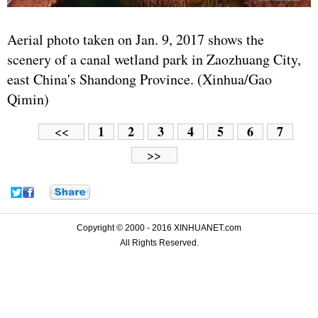
Aerial photo taken on Jan. 9, 2017 shows the
scenery of a canal wetland park in Zaozhuang City,
east China's Shandong Province. (Xinhua/Gao
Qimin)
1
2
3
4
5
6
7
<<
>>
Copyright © 2000 - 2016 XINHUANET.com
All Rights Reserved.