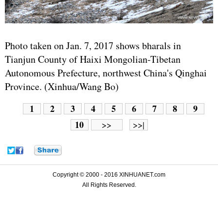
Photo taken on Jan. 7, 2017 shows bharals in
Tianjun County of Haixi Mongolian-Tibetan
Autonomous Prefecture, northwest China's Qinghai
Province. (Xinhua/Wang Bo)
1
2
3
4
5
6
7
8
9
10
>>
>>|
Copyright © 2000 - 2016 XINHUANET.com
All Rights Reserved.