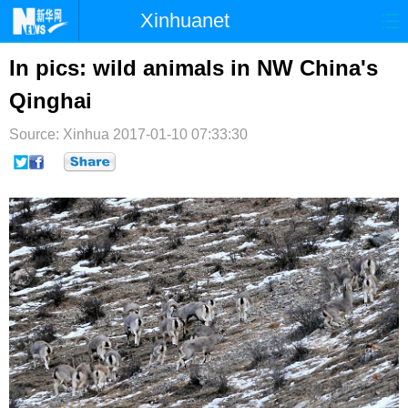
Xinhuanet
首页
时政
国际
港澳
In pics: wild animals in NW China's
Qinghai
台湾
财经
法治
社会
Source: Xinhua
纪检
2017-01-10 07:33:30
体育
科技
军事
文娱
图片
视频
论坛
博客
微博