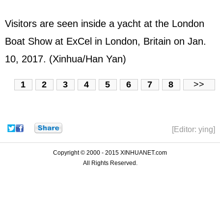
Visitors are seen inside a yacht at the London
Boat Show at ExCel in London, Britain on Jan.
10, 2017. (Xinhua/Han Yan)
1
2
3
4
5
6
7
8
>>
[Editor: ying]
Copyright © 2000 - 2015 XINHUANET.com
All Rights Reserved.