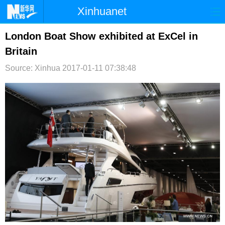
Xinhuanet
首页
时政
国际
港澳
London Boat Show exhibited at ExCel in
Britain
台湾
财经
法治
社会
Source: Xinhua
2017-01-11 07:38:48
纪检
体育
科技
军事
文娱
图片
视频
论坛
博客
微博