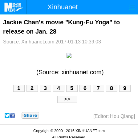
Xinhuanet
首页
时政
国际
港澳
Jackie Chan's movie "Kung-Fu Yoga" to
release on Jan. 28
台湾
财经
法治
社会
Source: Xinhuanet.com
2017-01-13 10:39:03
纪检
体育
科技
军事
文娱
图片
视频
论坛
博客
微博
(Source: xinhuanet.com)
1
2
3
4
5
6
7
8
9
>>
[Editor: Hou Qiang]
Copyright © 2000 - 2015 XINHUANET.com
All Rights Reserved.