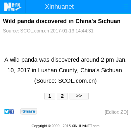
Xinhuanet
首页
时政
国际
港澳
Wild panda discovered in China's Sichuan
Source: SCOL.com.cn
2017-01-13 14:44:31
台湾
财经
法治
社会
纪检
体育
科技
军事
文娱
图片
视频
论坛
A wild panda was discovered around 2 pm Jan.
博客
微博
10, 2017 in Lushan County, China's Sichuan.
(Source: SCOL.com.cn)
1
2
>>
[Editor: ZD]
Copyright © 2000 - 2015 XINHUANET.com