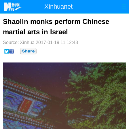
Xinhuanet
首页
时政
国际
港澳
Shaolin monks perform Chinese
martial arts in Israel
台湾
财经
法治
社会
Source: Xinhua
纪检
2017-01-19 11:12:48
体育
科技
军事
文娱
图片
视频
论坛
博客
微博