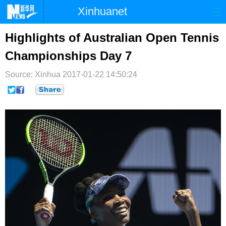
Xinhuanet
首页
时政
国际
港澳
Highlights of Australian Open Tennis
Championships Day 7
台湾
财经
法治
社会
Source: Xinhua
纪检
2017-01-22 14:50:24
体育
科技
军事
文娱
图片
视频
论坛
博客
微博