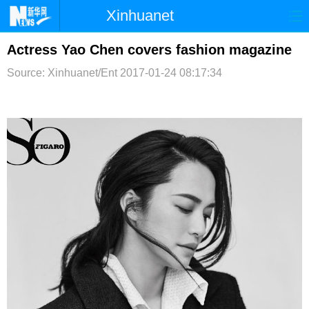
Xinhuanet
首页
时政
国际
港澳
Actress Yao Chen covers fashion magazine
Source: Xinhuanet/Ent
2017-01-24 08:17:34
台湾
财经
法治
社会
纪检
体育
科技
军事
文娱
图片
视频
论坛
博客
微博