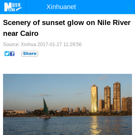
Xinhuanet
首页
时政
国际
港澳
Scenery of sunset glow on Nile River
near Cairo
台湾
财经
法治
社会
Source: Xinhua
纪检
2017-01-27 11:29:56
体育
科技
军事
文娱
图片
视频
论坛
博客
微博