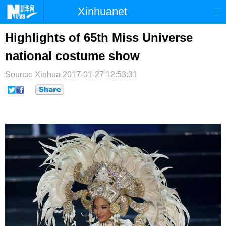
Xinhuanet
首页
时政
国际
港澳
Highlights of 65th Miss Universe
national costume show
台湾
财经
法治
社会
Source: Xinhua
纪检
2017-01-27 12:53:31
体育
科技
军事
文娱
图片
视频
论坛
博客
微博