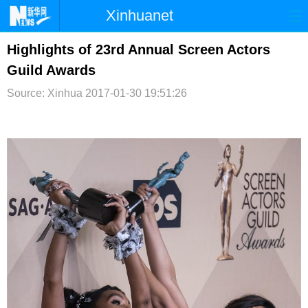
Xinhuanet
首页
时政
国际
港澳
Highlights of 23rd Annual Screen Actors
Guild Awards
台湾
财经
法治
社会
Source: Xinhua
2017-01-30 19:51:26
纪检
体育
科技
军事
文娱
图片
视频
论坛
博客
微博