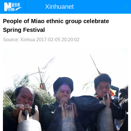
Xinhuanet
首页
时政
国际
港澳
People of Miao ethnic group celebrate
Spring Festival
台湾
财经
法治
社会
Source: Xinhua
2017-02-05 20:20:02
纪检
体育
科技
军事
文娱
图片
视频
论坛
博客
微博