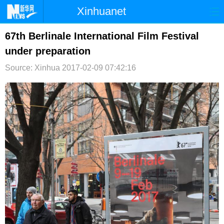
Xinhuanet
首页
时政
国际
港澳
67th Berlinale International Film Festival
under preparation
台湾
财经
法治
社会
Source: Xinhua
2017-02-09 07:42:16
纪检
体育
科技
军事
文娱
图片
视频
论坛
博客
微博