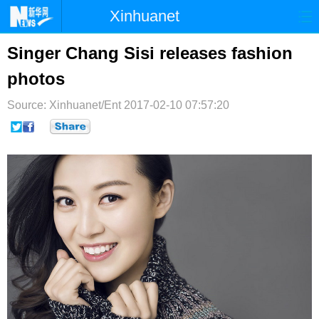
Xinhuanet
首页
时政
国际
港澳
Singer Chang Sisi releases fashion
photos
台湾
财经
法治
社会
Source: Xinhuanet/Ent
纪检
体育
2017-02-10 07:57:20
科技
军事
文娱
图片
视频
论坛
博客
微博