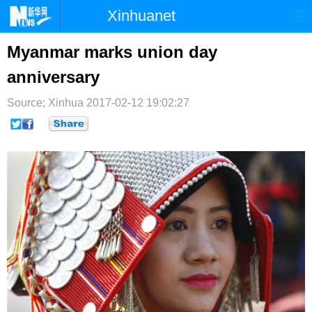
Xinhuanet
首页
时政
国际
港澳
Myanmar marks union day
anniversary
台湾
财经
法治
社会
Source; Xinhua
纪检
2017-02-12 19:02:27
体育
科技
军事
文娱
图片
视频
论坛
博客
微博