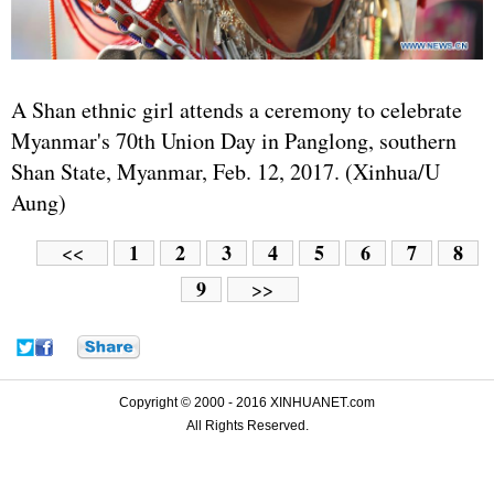
A Shan ethnic girl attends a ceremony to celebrate
Myanmar's 70th Union Day in Panglong, southern
Shan State, Myanmar, Feb. 12, 2017. (Xinhua/U
Aung)
1
2
3
4
5
6
7
8
<<
9
>>
Copyright © 2000 - 2016 XINHUANET.com
All Rights Reserved.