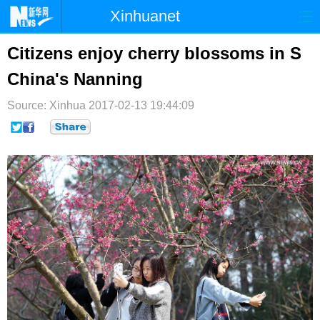
Xinhuanet
首页
时政
国际
港澳
Citizens enjoy cherry blossoms in S
China's Nanning
台湾
财经
法治
社会
Source: Xinhua
纪检
2017-02-13 19:44:09
体育
科技
军事
文娱
图片
视频
论坛
博客
微博