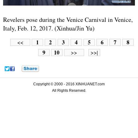
Revelers pose during the Venice Carnival in Venice,
Italy, Feb. 12, 2017. (Xinhua/Jin Yu)
1
2
3
4
5
6
7
8
<<
9
10
>>
>>|
Copyright © 2000 - 2016 XINHUANET.com
All Rights Reserved.