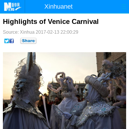
Xinhuanet
首页
时政
国际
港澳
Highlights of Venice Carnival
台湾
财经
法治
社会
Source: Xinhua
2017-02-13 22:00:29
纪检
体育
科技
军事
文娱
图片
视频
论坛
博客
微博