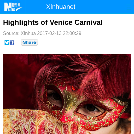
Xinhuanet
首页
时政
国际
港澳
Highlights of Venice Carnival
台湾
财经
法治
社会
Source: Xinhua
2017-02-13 22:00:29
纪检
体育
科技
军事
文娱
图片
视频
论坛
博客
微博