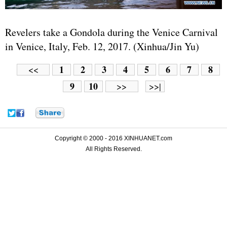
Revelers take a Gondola during the Venice Carnival
in Venice, Italy, Feb. 12, 2017. (Xinhua/Jin Yu)
1
2
3
4
5
6
7
8
<<
9
10
>>
>>|
Copyright © 2000 - 2016 XINHUANET.com
All Rights Reserved.