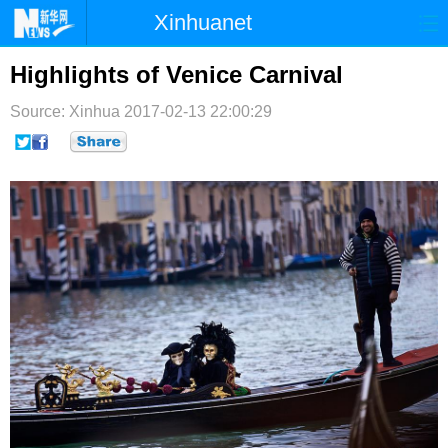
Xinhuanet
首页
时政
国际
港澳
Highlights of Venice Carnival
台湾
财经
法治
社会
Source: Xinhua
2017-02-13 22:00:29
纪检
体育
科技
军事
文娱
图片
视频
论坛
博客
微博