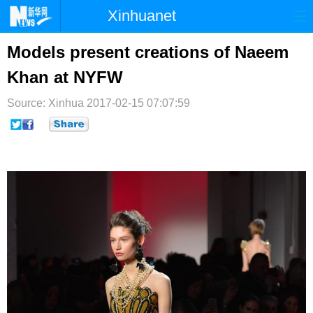
Xinhuanet
首页
时政
国际
港澳
Models present creations of Naeem
Khan at NYFW
台湾
财经
法治
社会
Source: Xinhua
纪检
2017-02-15 07:07:59
体育
科技
军事
文娱
图片
视频
论坛
博客
微博