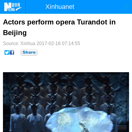
Xinhuanet
首页
时政
国际
港澳
Actors perform opera Turandot in
Beijing
台湾
财经
法治
社会
Source: Xinhua
纪检
2017-02-16 07:14:55
体育
科技
军事
文娱
图片
视频
论坛
博客
微博