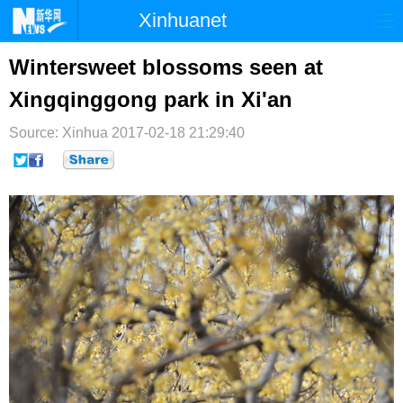
Xinhuanet
首页
时政
国际
港澳
Wintersweet blossoms seen at
Xingqinggong park in Xi'an
台湾
财经
法治
社会
Source: Xinhua
纪检
2017-02-18 21:29:40
体育
科技
军事
文娱
图片
视频
论坛
博客
微博