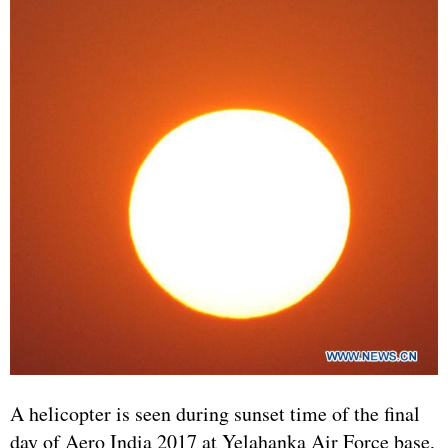
A helicopter is seen during sunset time of the final
day of Aero India 2017 at Yelahanka Air Force base,