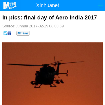
Xinhuanet
首页
时政
国际
港澳
In pics: final day of Aero India 2017
台湾
财经
法治
社会
Source: Xinhua
2017-02-19 08:00:39
纪检
体育
科技
军事
文娱
图片
视频
论坛
博客
微博