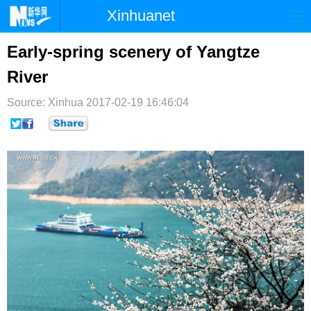
Xinhuanet
首页
时政
国际
港澳
Early-spring scenery of Yangtze
River
台湾
财经
法治
社会
Source: Xinhua
纪检
2017-02-19 16:46:04
体育
科技
军事
文娱
图片
视频
论坛
博客
微博