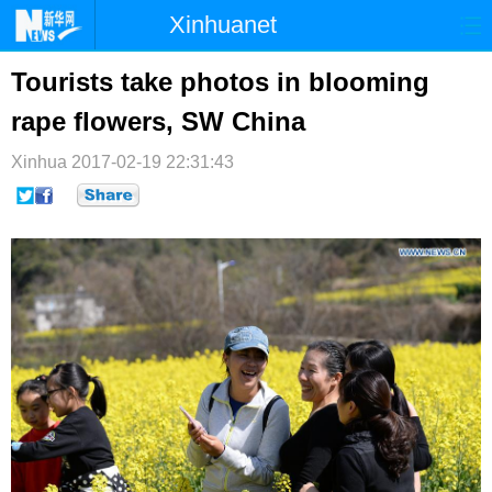
Xinhuanet
首页
时政
国际
港澳
Tourists take photos in blooming
rape flowers, SW China
台湾
财经
法治
社会
Xinhua
纪检
2017-02-19 22:31:43
体育
科技
军事
文娱
图片
视频
论坛
博客
微博