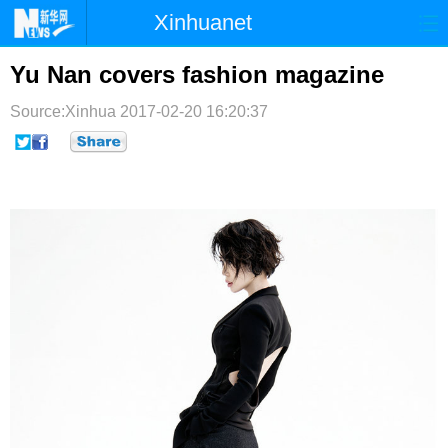
Xinhuanet
首页
时政
国际
港澳
Yu Nan covers fashion magazine
台湾
财经
法治
社会
Source:Xinhua
2017-02-20 16:20:37
纪检
体育
科技
军事
文娱
图片
视频
论坛
博客
微博