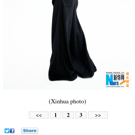
(Xinhua photo)
1
2
3
<<
>>