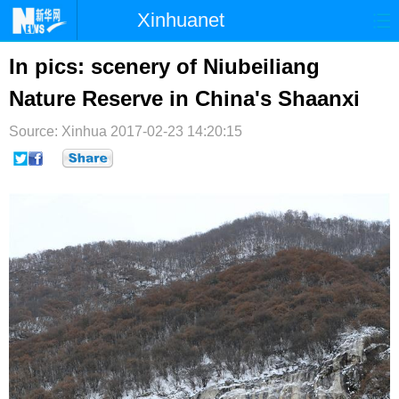
Xinhuanet
首页
时政
国际
港澳
In pics: scenery of Niubeiliang
Nature Reserve in China's Shaanxi
台湾
财经
法治
社会
Source: Xinhua
纪检
2017-02-23 14:20:15
体育
科技
军事
文娱
图片
视频
论坛
博客
微博