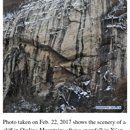
Photo taken on Feb. 22, 2017 shows the scenery of a
cliff in Qinling Mountains after a snowfall in Xi'an,