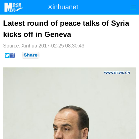
Xinhuanet
首页
时政
国际
港澳
Latest round of peace talks of Syria
kicks off in Geneva
台湾
财经
法治
社会
Source: Xinhua
纪检
2017-02-25 08:30:43
体育
科技
军事
文娱
图片
视频
论坛
博客
微博