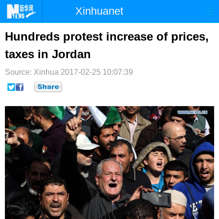
Xinhuanet
首页
时政
国际
港澳
Hundreds protest increase of prices,
taxes in Jordan
台湾
财经
法治
社会
Source: Xinhua
纪检
2017-02-25 10:07:39
体育
科技
军事
文娱
图片
视频
论坛
博客
微博