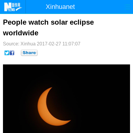
Xinhuanet
首页
时政
国际
港澳
People watch solar eclipse
worldwide
台湾
财经
法治
社会
Source: Xinhua
纪检
2017-02-27 11:07:07
体育
科技
军事
文娱
图片
视频
论坛
博客
微博