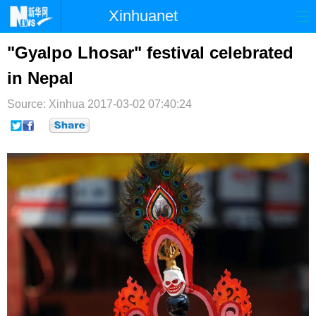
Xinhuanet
首页
时政
国际
港澳
"Gyalpo Lhosar" festival celebrated
in Nepal
台湾
财经
法治
社会
Source: Xinhua
纪检
2017-03-02 07:40:24
体育
科技
军事
文娱
图片
视频
论坛
博客
微博