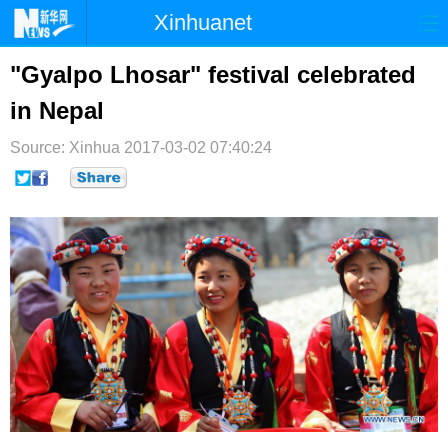
Xinhuanet
首页
时政
国际
港澳
"Gyalpo Lhosar" festival celebrated
in Nepal
台湾
财经
法治
社会
Source: Xinhua
纪检
2017-03-02 07:40:24
体育
科技
军事
文娱
图片
视频
论坛
博客
微博