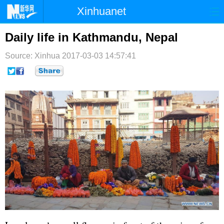
Xinhuanet
首页
时政
国际
港澳
Daily life in Kathmandu, Nepal
台湾
财经
法治
社会
Source: Xinhua
2017-03-03 14:57:41
纪检
体育
科技
军事
文娱
图片
视频
论坛
博客
微博