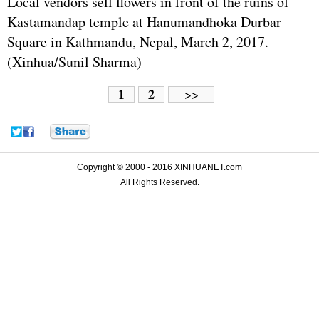
Local vendors sell flowers in front of the ruins of
Kastamandap temple at Hanumandhoka Durbar
Square in Kathmandu, Nepal, March 2, 2017.
(Xinhua/Sunil Sharma)
1
2
>>
Copyright © 2000 - 2016 XINHUANET.com
All Rights Reserved.