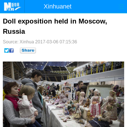
Xinhuanet
首页
时政
国际
港澳
Doll exposition held in Moscow,
Russia
台湾
财经
法治
社会
Source: Xinhua
纪检
2017-03-06 07:15:36
体育
科技
军事
文娱
图片
视频
论坛
博客
微博