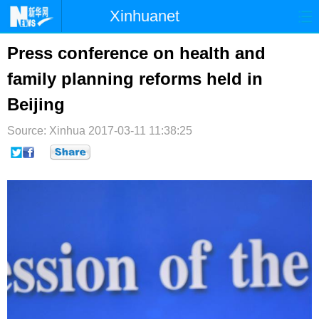
Xinhuanet
首页
时政
国际
港澳
Press conference on health and
family planning reforms held in
台湾
财经
法治
社会
Beijing
纪检
体育
科技
军事
Source: Xinhua
2017-03-11 11:38:25
文娱
图片
视频
论坛
博客
微博