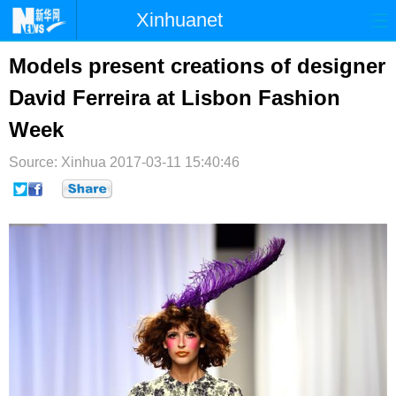
Xinhuanet
首页
时政
国际
港澳
Models present creations of designer
David Ferreira at Lisbon Fashion
台湾
财经
法治
社会
Week
纪检
体育
科技
军事
Source: Xinhua
2017-03-11 15:40:46
文娱
图片
视频
论坛
博客
微博