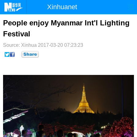
Xinhuanet
首页
时政
国际
港澳
People enjoy Myanmar Int'l Lighting
Festival
台湾
财经
法治
社会
Source: Xinhua
纪检
2017-03-20 07:23:23
体育
科技
军事
文娱
图片
视频
论坛
博客
微博