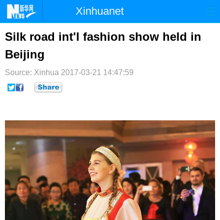
Xinhuanet
首页
时政
国际
港澳
Silk road int'l fashion show held in
Beijing
台湾
财经
法治
社会
Source: Xinhua
纪检
2017-03-21 14:47:59
体育
科技
军事
文娱
图片
视频
论坛
博客
微博