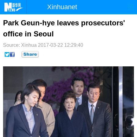
Xinhuanet
首页
时政
国际
港澳
Park Geun-hye leaves prosecutors'
office in Seoul
台湾
财经
法治
社会
Source: Xinhua
纪检
2017-03-22 12:29:40
体育
科技
军事
文娱
图片
视频
论坛
博客
微博