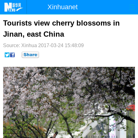
Xinhuanet
首页
时政
国际
港澳
Tourists view cherry blossoms in
Jinan, east China
台湾
财经
法治
社会
Source: Xinhua
纪检
2017-03-24 15:48:09
体育
科技
军事
文娱
图片
视频
论坛
博客
微博