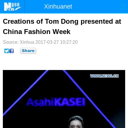
Xinhuanet
首页
时政
国际
港澳
Creations of Tom Dong presented at
China Fashion Week
台湾
财经
法治
社会
Source: Xinhua
纪检
2017-03-27 10:27:20
体育
科技
军事
文娱
图片
视频
论坛
博客
微博