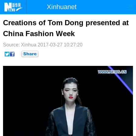
Xinhuanet
首页
时政
国际
港澳
Creations of Tom Dong presented at
China Fashion Week
台湾
财经
法治
社会
Source: Xinhua
纪检
2017-03-27 10:27:20
体育
科技
军事
文娱
图片
视频
论坛
博客
微博